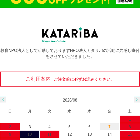
教育NPO法人として活動しておりますNPO法人カタリバの活動に共感し寄付
をさせていただきました。
ご利用案内
ご注文前に必ずお読みください。
2026/08
日
月
火
水
木
金
土
1
2
3
4
5
6
7
8
9
10
11
12
13
14
15