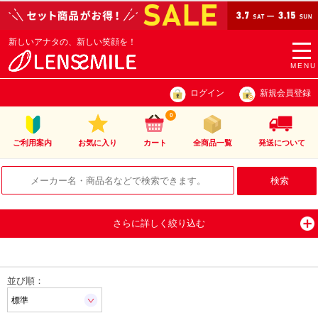
新しいアナタの、新しい笑顔を！
togg
navi
MENU
ログイン
新規会員登録
0
ご利用案内
お気に入り
カート
全商品一覧
発送について
さらに詳しく絞り込む
並び順：