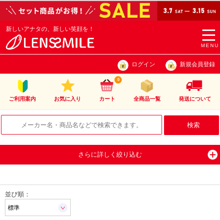
新しいアナタの、新しい笑顔を！
togg
navi
MENU
ログイン
新規会員登録
0
ご利用案内
お気に入り
カート
全商品一覧
発送について
さらに詳しく絞り込む
並び順：