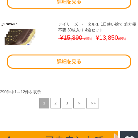
詳細を見る
デイリーズ トータル１ 1日使い捨て 処方箋
不要 30枚入り 4箱セット
¥15,390
¥13,850
(税込)
(税込)
詳細を見る
290件中
1
～
12
件を表示
1
2
3
＞
＞＞