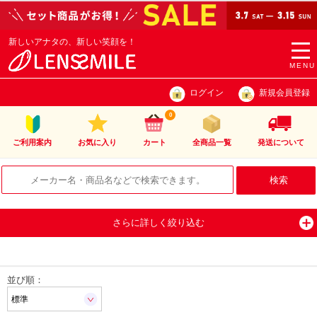
新しいアナタの、新しい笑顔を！
togg
navi
MENU
ログイン
新規会員登録
0
ご利用案内
お気に入り
カート
全商品一覧
発送について
さらに詳しく絞り込む
並び順：