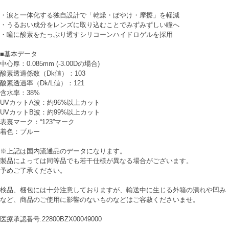
・涙と一体化する独自設計で「乾燥・ぼやけ・摩擦」を軽減
・うるおい成分をレンズに取り込むことでみずみずしい瞳へ
・瞳に酸素をたっぷり透すシリコーンハイドロゲルを採用
■基本データ
中心厚：0.085mm (-3.00Dの場合)
酸素透過係数（Dk値）：103
酸素透過率（Dk/L値）：121
含水率：38%
UVカットA波：約96%以上カット
UVカットB波：約99%以上カット
表裏マーク：“123”マーク
着色：ブルー
※上記は国内流通品のデータになります。
製品によっては同等品でも若干仕様が異なる場合がございます。
予めご了承ください。
検品、梱包には十分注意しておりますが、輸送中に生じる外箱の潰れや凹み
など、商品のご使用に影響のないものなどはご容赦くださいませ。
医療承認番号:22800BZX00049000