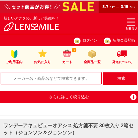
新しいアナタの、新しい笑顔を！
togg
navi
MENU
ログイン
新規会員登録
0
ご利用案内
お気に入り
カート
全商品一覧
発送について
さらに詳しく絞り込む
ワンデーアキュビューオアシス 処方箋不要 30枚入り 2箱セ
ット（ジョンソン＆ジョンソン）