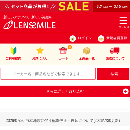
新しいアナタの、新しい笑顔を！
togg
navi
MENU
ログイン
新規会員登録
0
ご利用案内
お気に入り
カート
全商品一覧
発送について
さらに詳しく絞り込む
2026/07/30 熊本地震に伴う配送停止・遅延について(2026/7/30更新)