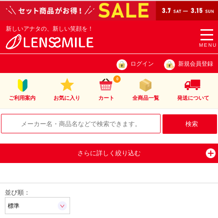
新しいアナタの、新しい笑顔を！
togg
navi
MENU
ログイン
新規会員登録
0
ご利用案内
お気に入り
カート
全商品一覧
発送について
さらに詳しく絞り込む
並び順：