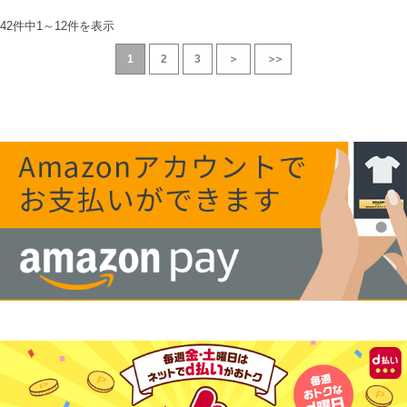
42件中
1
～
12
件を表示
1
2
3
＞
＞＞