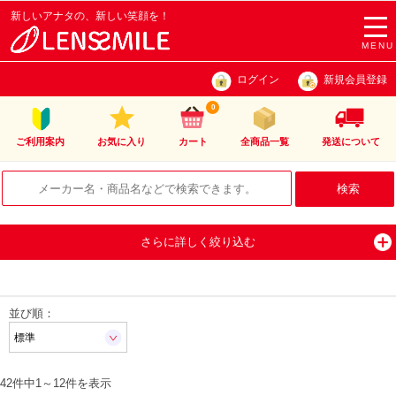
新しいアナタの、新しい笑顔を！
togg
navi
MENU
ログイン
新規会員登録
0
ご利用案内
お気に入り
カート
全商品一覧
発送について
さらに詳しく絞り込む
並び順：
42件中
1
～
12
件を表示