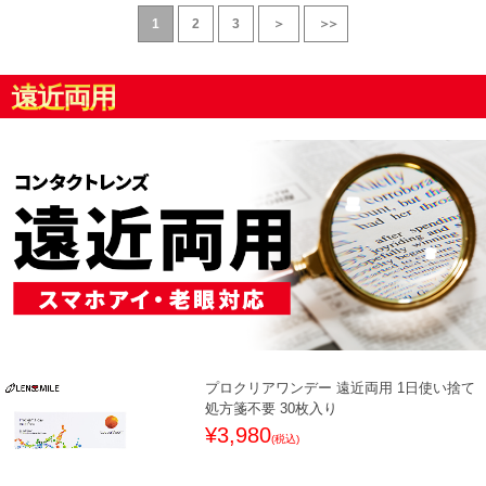
1
2
3
＞
＞＞
遠近両用
プロクリアワンデー 遠近両用 1日使い捨て
処方箋不要 30枚入り
¥3,980
(税込)