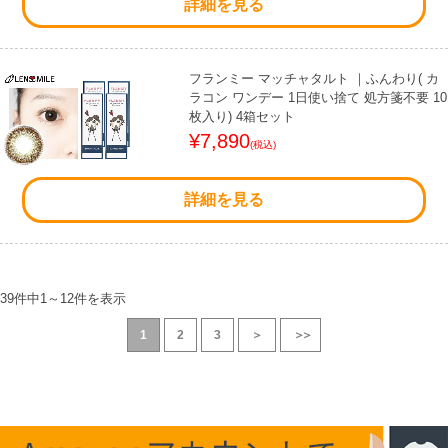
詳細を見る
フランミー マッチャタルト ｜ふんわり( カ
ラコン ワンデー 1日使い捨て 処方箋不要 10
枚入り) 4箱セット
¥7,890
(税込)
詳細を見る
39件中
1
～
12
件を表示
1
2
3
＞
＞＞