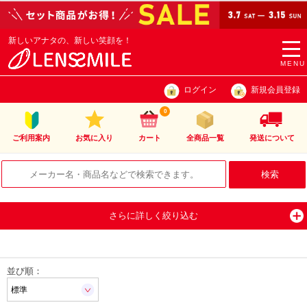
新しいアナタの、新しい笑顔を！
togg
navi
MENU
ログイン
新規会員登録
0
ご利用案内
お気に入り
カート
全商品一覧
発送について
さらに詳しく絞り込む
並び順：