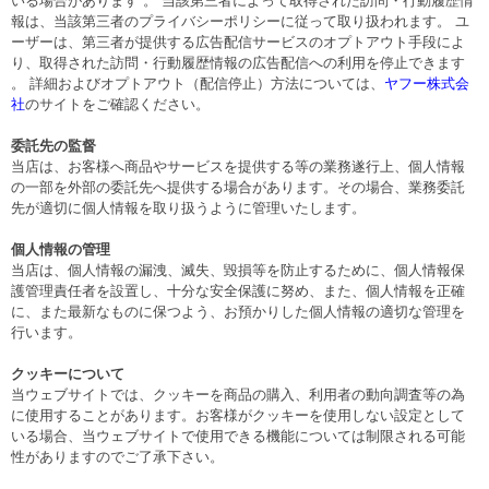
いる場合があります 。 当該第三者によって取得された訪問・行動履歴情
報は、当該第三者のプライバシーポリシーに従って取り扱われます。 ユ
ーザーは、第三者が提供する広告配信サービスのオプトアウト手段によ
り、取得された訪問・行動履歴情報の広告配信への利用を停止できます
。 詳細およびオプトアウト（配信停止）方法については、
ヤフー株式会
社
のサイトをご確認ください。
委託先の監督
当店は、お客様へ商品やサービスを提供する等の業務遂行上、個人情報
の一部を外部の委託先へ提供する場合があります。その場合、業務委託
先が適切に個人情報を取り扱うように管理いたします。
個人情報の管理
当店は、個人情報の漏洩、滅失、毀損等を防止するために、個人情報保
護管理責任者を設置し、十分な安全保護に努め、また、個人情報を正確
に、また最新なものに保つよう、お預かりした個人情報の適切な管理を
行います。
クッキーについて
当ウェブサイトでは、クッキーを商品の購入、利用者の動向調査等の為
に使用することがあります。お客様がクッキーを使用しない設定として
いる場合、当ウェブサイトで使用できる機能については制限される可能
性がありますのでご了承下さい。