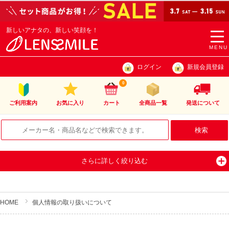
新しいアナタの、新しい笑顔を！
togg
navi
MENU
ログイン
新規会員登録
0
ご利用案内
お気に入り
カート
全商品一覧
発送について
さらに詳しく絞り込む
HOME
個人情報の取り扱いについて