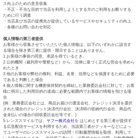
ス向上のための意見収集
・不正・不当な目的で当店を利用しようとする方のご利用をお断りする
ために行う調査
・当店及び当店の提携先が提供しているサービスやセキュリティの向上
・各種のお問い合わせ対応
個人情報の第三者提供
お客様から収集させていただいた個人情報は、以下のいずれかに該当す
る場合を除き第三者に提供・開示することはありません。
1.お客様の事前の同意、承諾を得ているとき。
2.公的機関（裁判所や警察など）から、法律に基づく正式な照会を求めら
れたとき
3.他のお客様や弊社の権利、利益、名誉、信用などを保護するために必要
であると判断した場合
4.個人情報に関する機密保持契約を締結した業務委託会社に対して、お客
様に明示した利用目的の達成に必要な範囲内でお客様の情報を預ける場
合
(例：業務委託会社とは、商品お届けの運送会社、クレジット決済を選択
された場合のクレジット決済代行会社、決済時の収納代行会社、商品代
金未払いの場合の回収委託会社等です。)
5.レンズスマイルでは、
ヤフー株式会社
を はじめとする第三者が提供す
る広告配信サービスを利用するため、当該第三者がクッキーなどによっ
てユーザーのレンズスマイルへの訪問・行動履歴情報を取得、利用して