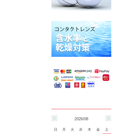
2026/08
日
月
火
水
木
金
土