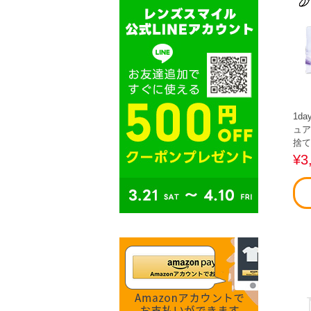
1d
ュア
捨て
¥3