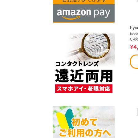
Eye
(s
い捨
¥4