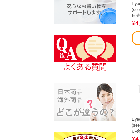
Eye
(s
日使
¥4
Eye
(s
い捨
¥4