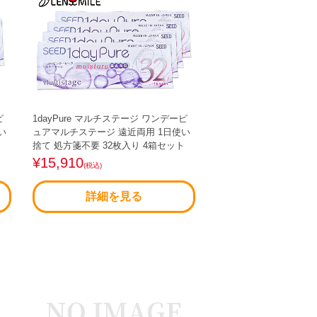
ピ
1dayPure マルチステージ ワンデーピ
い
ュアマルチステージ 遠近両用 1日使い
ト
捨て 処方箋不要 32枚入り 4箱セット
¥15,910
(税込)
詳細を見る