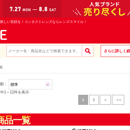
新しい笑顔を！コンタクトレンズならレンズスマイル！
さらに詳しく
ME
順：
件中
1
～
12
件を表示
1
2
＞
＞＞
商品一覧