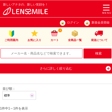
新しいアナタの、新しい笑顔を！
togg
navi
MENU
ログイン
新規会員登録
0
ご利用案内
お気に入り
カート
全商品一覧
発送について
さらに詳しく絞り込む
並び順：
1件中
1
～
1
件を表示