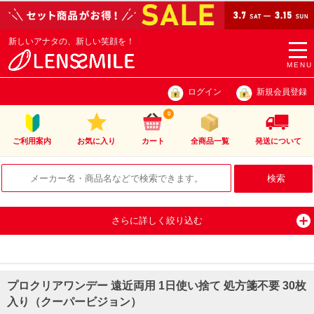
新しいアナタの、新しい笑顔を！
togg
navi
MENU
ログイン
新規会員登録
0
ご利用案内
お気に入り
カート
全商品一覧
発送について
さらに詳しく絞り込む
プロクリアワンデー 遠近両用 1日使い捨て 処方箋不要 30枚
入り（クーパービジョン）