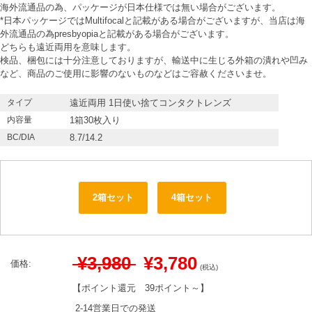
海外流通品の為、パッケージが日本仕様では無い場合がございます。
*日本パッケージではMultifocalと記載がある場合がございますが、当店は海
外流通品の為presbyopiaと記載がある場合がございます。
どちらも遠近両用を意味します。
検品、梱包には十分注意しておりますが、輸送中に生じる外箱の潰れや凹み
など、商品のご使用に影響のないものなどはご容赦くださいませ。
タイプ
遠近両用 1日使い捨てコンタクトレンズ
内容量
1箱30枚入り
BC/DIA
8.7/14.2
2箱セット
4箱セット
¥3,980
¥3,780
価格:
(税込)
【ポイント還元
39ポイント～
】
2-14営業日での発送