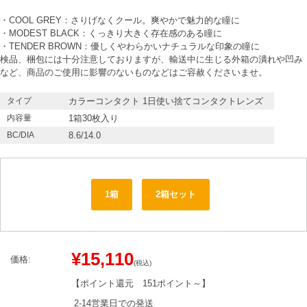
・COOL GREY：さりげなくクール。爽やかで魅力的な瞳に
・MODEST BLACK：くっきり大きく存在感のある瞳に
・TENDER BROWN：優しくやわらかいナチュラルな印象の瞳に
検品、梱包には十分注意しておりますが、輸送中に生じる外箱の潰れや凹み
など、商品のご使用に影響のないものなどはご容赦くださいませ。
タイプ
カラーコンタクト 1日使い捨てコンタクトレンズ
内容量
1箱30枚入り
BC/DIA
8.6/14.0
1箱
2箱セット
¥15,110
価格:
(税込)
【ポイント還元
151ポイント～
】
2-14営業日での発送