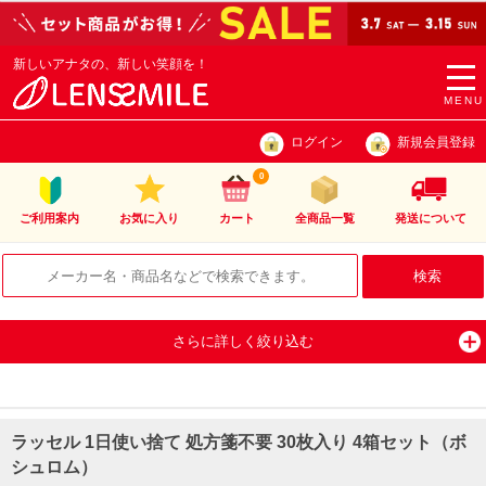
新しいアナタの、新しい笑顔を！
togg
navi
MENU
ログイン
新規会員登録
0
ご利用案内
お気に入り
カート
全商品一覧
発送について
さらに詳しく絞り込む
ラッセル 1日使い捨て 処方箋不要 30枚入り 4箱セット（ボ
シュロム）