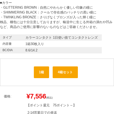
■カラー
・GLITTERING BROWN：自然にやわらかく優しい印象の瞳に
・SHIMMERING BLACK：クールで存在感のバッチリの黒い瞳に
・TWINKLING BRONZE：さりげなくブロンズが入った輝く瞳に
検品、梱包には十分注意しておりますが、輸送中に生じる外箱の潰れや凹み
など、商品のご使用に影響のないものなどはご容赦くださいませ。
タイプ
カラーコンタクト 1日使い捨てコンタクトレンズ
内容量
1箱30枚入り
BC/DIA
8.6/14.2
1箱
4箱セット
¥7,556
価格:
(税込)
【ポイント還元
75ポイント～
】
2-14営業日での発送