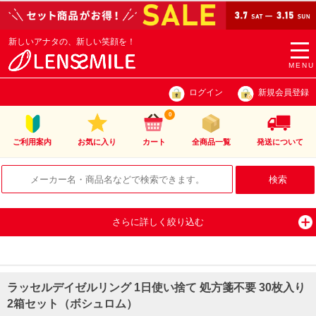
新しいアナタの、新しい笑顔を！
togg
navi
MENU
ログイン
新規会員登録
0
ご利用案内
お気に入り
カート
全商品一覧
発送について
さらに詳しく絞り込む
ラッセルデイゼルリング 1日使い捨て 処方箋不要 30枚入り
2箱セット（ボシュロム）