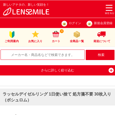
新しいアナタの、新しい笑顔を！
togg
navi
MENU
ログイン
新規会員登録
0
ご利用案内
お気に入り
カート
全商品一覧
発送について
さらに詳しく絞り込む
ラッセルデイゼルリング 1日使い捨て 処方箋不要 30枚入り
（ボシュロム）