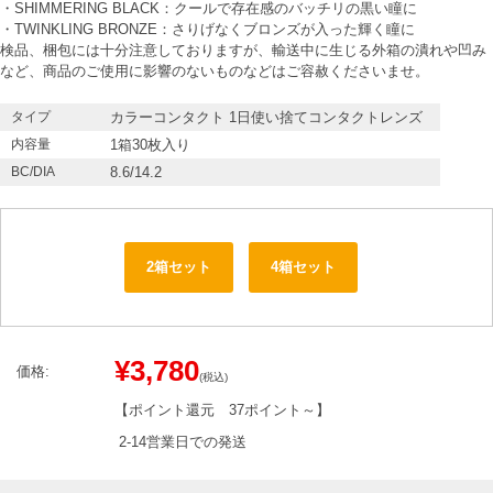
・SHIMMERING BLACK：クールで存在感のバッチリの黒い瞳に
・TWINKLING BRONZE：さりげなくブロンズが入った輝く瞳に
検品、梱包には十分注意しておりますが、輸送中に生じる外箱の潰れや凹み
など、商品のご使用に影響のないものなどはご容赦くださいませ。
タイプ
カラーコンタクト 1日使い捨てコンタクトレンズ
内容量
1箱30枚入り
BC/DIA
8.6/14.2
2箱セット
4箱セット
¥3,780
価格:
(税込)
【ポイント還元
37ポイント～
】
2-14営業日での発送