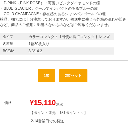
・D-PINK（PINK ROSE）：可愛いピンクダイヤモンドの瞳
・BLUE GLACIER：クールでインパクトのあるブルーの瞳
・GOLD CHAMPAGNE：存在感のあるシャンパンゴールドの瞳
検品、梱包には十分注意しておりますが、輸送中に生じる外箱の潰れや凹み
など、商品のご使用に影響のないものなどはご容赦くださいませ。
タイプ
カラーコンタクト 1日使い捨てコンタクトレンズ
内容量
1箱30枚入り
BC/DIA
8.6/14.2
1箱
2箱セット
¥15,110
価格:
(税込)
【ポイント還元
151ポイント～
】
2-14営業日での発送