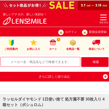
新しいアナタの、新しい笑顔を！
togg
navi
MENU
ログイン
新規会員登録
0
ご利用案内
お気に入り
カート
全商品一覧
発送について
さらに詳しく絞り込む
ラッセルダイヤモンド 1日使い捨て 処方箋不要 30枚入り 4
箱セット（ボシュロム）