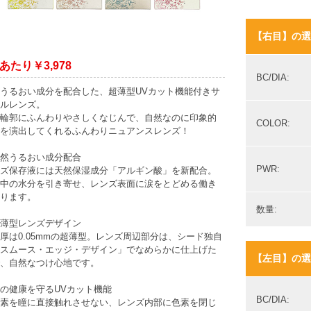
【右目】の選
あたり￥3,978
BC/DIA:
うるおい成分を配合した、超薄型UVカット機能付きサ
ルレンズ。
輪郭にふんわりやさしくなじんで、自然なのに印象的
COLOR:
を演出してくれるふんわりニュアンスレンズ！
然うるおい成分配合
PWR:
ズ保存液には天然保湿成分「アルギン酸」を新配合。
中の水分を引き寄せ、レンズ表面に涙をとどめる働き
ります。
数量:
薄型レンズデザイン
厚は0.05mmの超薄型。レンズ周辺部分は、シード独自
スムース・エッジ・デザイン」でなめらかに仕上げた
【左目】の選
、自然なつけ心地です。
の健康を守るUVカット機能
BC/DIA:
素を瞳に直接触れさせない、レンズ内部に色素を閉じ