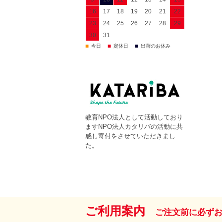
16
17
18
19
20
21
22
23
24
25
26
27
28
29
30
31
■
■
■
今日
定休日
出荷のお休み
教育NPO法人として活動しており
ますNPO法人カタリバの活動に共
感し寄付をさせていただきまし
た。
ご利用案内
ご注文前に必ず