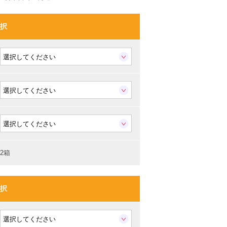
択
2箱
択