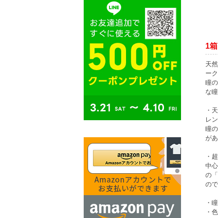
1箱
天然
ーク
瞳の
な瞳
・天
レン
瞳の
があ
・超
中心
の「
ので
・瞳
・色