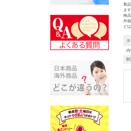
製品
ます
検品
外箱
どは
タ
内
BC