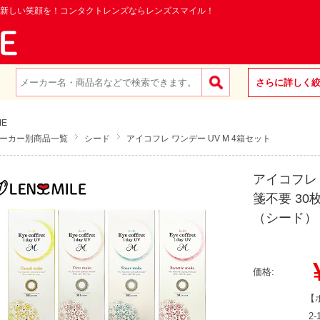
新しい笑顔を！コンタクトレンズならレンズスマイル！
さらに詳しく
ME
ーカー別商品一覧
シード
アイコフレ ワンデー UV M 4箱セット
アイコフレ 
箋不要 30
（シード）
¥
価格:
【
2