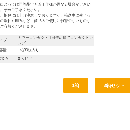
によっては同等品でも若干仕様が異なる場合がござい
。予めご了承ください。
、梱包には十分注意しておりますが、輸送中に生じる
の潰れや凹みなど、商品のご使用に影響のないものな
ご容赦くださいませ。
カラーコンタクト 1日使い捨てコンタクトレ
イプ
ンズ
容量
1箱30枚入り
/DIA
8.7/14.2
1箱
2箱セット