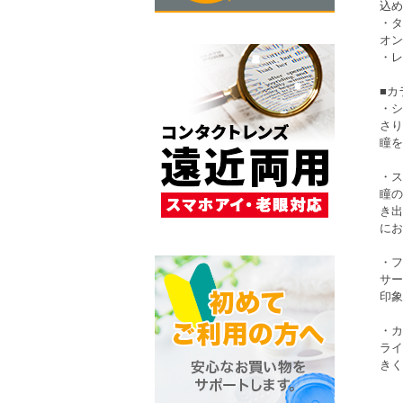
込め
・タ
オン
・レ
■カ
・シ
さり
瞳を
・ス
瞳の
き出
にお
・フ
サー
印象
・カ
ライ
きく