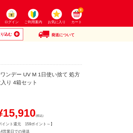
0
ログイン
ご利用案内
お気に入り
カート
絞り込む
発送について
ワンデー UV M 1日使い捨て 処方
枚入り 4箱セット
15,910
(税込)
ポイント還元
159ポイント～
】
-14営業日での発送