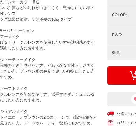
たインナーカラー構造
ンパク質などの汚れがつきにくく、乾燥しにくい非イ
性レンズ
COLOR:
ンズは常に清潔、ケア不要の1dayタイプ
ラーバリエーション
PWR:
アーメイク
げなくサークルレンズを使用したい方や透明感のある
演出したい方におすすめ。
数量:
ウィーティーメイク
輪郭を大きく見せたい方、やわらかな女性らしさを引
したい方、ブラウン系の色見で優しい印象にしたい方
すすめ。
ァーストメイク
クルレンズを初めて使う方、派手すぎずナチュラルな
にしたい方におすすめ。
ジュアルメイク
発送につ
トイエローとブラウンの2つのトーンで、瞳の輪郭を大
返品につ
見せたい方、デートやパーティーなどにもおすすめ。