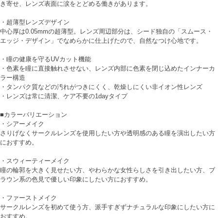
き寄せ、レンズ表面に涙をとどめる働きがあります。
・超薄型レンズデザイン
中心厚は0.05mmの超薄型。レンズ周辺部分は、シード独自の「スムース・
エッジ・デザイン」でなめらかに仕上げたので、自然なつけ心地です。
・瞳の健康を守るUVカット機能
・色素を瞳に直接触れさせない、レンズ内部に色素を閉じ込めたインナーカ
ラー構造
・タンパク質などの汚れがつきにくく、乾燥しにくい非イオン性レンズ
・レンズは常に清潔、ケア不要の1dayタイプ
■カラーバリエーション
・シアーメイク
さりげなくサークルレンズを使用したい方や透明感のある瞳を演出したい方
におすすめ。
・スウィーティーメイク
瞳の輪郭を大きく見せたい方、やわらかな女性らしさを引き出したい方、ブ
ラウン系の色見で優しい印象にしたい方におすすめ。
・ファーストメイク
サークルレンズを初めて使う方、派手すぎずナチュラルな印象にしたい方に
おすすめ。