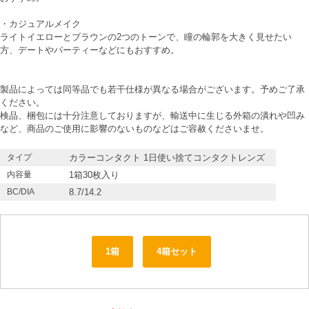
・カジュアルメイク
ライトイエローとブラウンの2つのトーンで、瞳の輪郭を大きく見せたい
方、デートやパーティーなどにもおすすめ。
製品によっては同等品でも若干仕様が異なる場合がございます。予めご了承
ください。
検品、梱包には十分注意しておりますが、輸送中に生じる外箱の潰れや凹み
など、商品のご使用に影響のないものなどはご容赦くださいませ。
タイプ
カラーコンタクト 1日使い捨てコンタクトレンズ
内容量
1箱30枚入り
BC/DIA
8.7/14.2
1箱
4箱セット