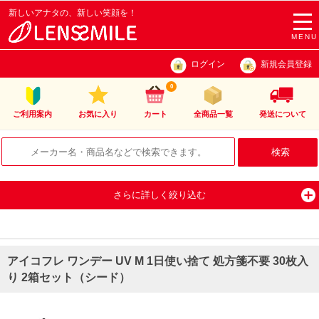
新しいアナタの、新しい笑顔を！
togg
navi
MENU
ログイン
新規会員登録
0
ご利用案内
お気に入り
カート
全商品一覧
発送について
さらに詳しく絞り込む
アイコフレ ワンデー UV M 1日使い捨て 処方箋不要 30枚入
り 2箱セット（シード）