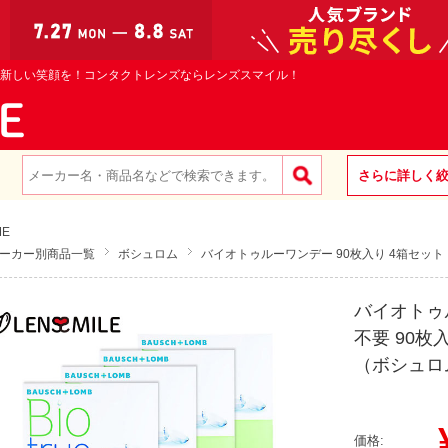
新しい笑顔を！コンタクトレンズならレンズスマイル！
さらに詳しく
ME
ーカー別商品一覧
ボシュロム
バイオトゥルーワンデー 90枚入り 4箱セット
バイオトゥ
不要 90枚
（ボシュロ
¥
価格: