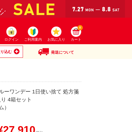
0
ログイン
ご利用案内
お気に入り
カート
絞り込む
発送について
ルーワンデー 1日使い捨て 処方箋
入り 4箱セット
ム）
27,910