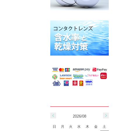
2026/08
日
月
火
水
木
金
土