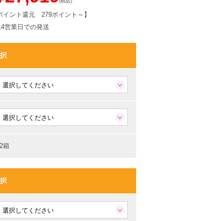
(税込)
ポイント還元
279ポイント～
】
-14営業日での発送
択
2箱
択