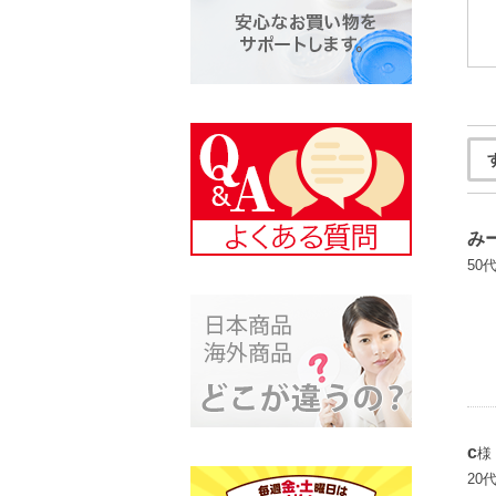
み
50
c
様
20