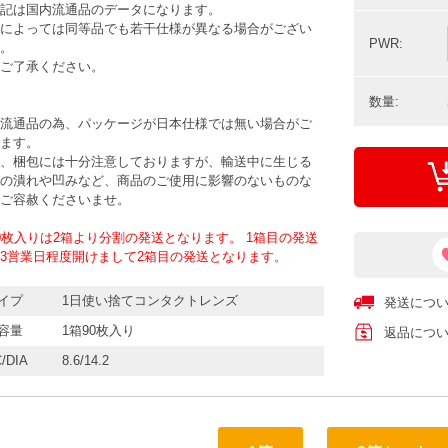
記は国内流通品のデータになります。
によっては同等品でも若干仕様が異なる場合がござい
PWR:
。
ご了承ください。
数量:
流通品の為、パッケージが日本仕様では無い場合がご
ます。
、梱包には十分注意しておりますが、輸送中に生じる
の潰れや凹みなど、商品のご使用に影響のないものな
ご容赦くださいませ。
0枚入りは2箱より分割の発送となります。 1箱目の発送
3営業日程度開けまして2箱目の発送となります。
イプ
1日使い捨てコンタクトレンズ
発送につ
容量
1箱90枚入り
返品につ
/DIA
8.6/14.2