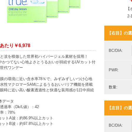
【
2
【右目】の選
あたり￥6,978
BC/DIA:
と涙を模倣した世界初ハイパージェル素材を採用！
中かつてない心地よさとうるおいが持続するUVカット付
世代ワンデー
PWR:
膜の環境に近い含水率78％で、みずみずしいつけ心地
水性マクロマーSAMによるうるおいバリア機能を搭載
数量:
眼時に近い高い酸素透過性と快適な装用感が1日中持続
本データ
透過率（Dk/L値）：42
【左目】の選
率：78%
カットA波：約86.9%以上カット
カットB波：約97.8%以上カット
BC/DIA: