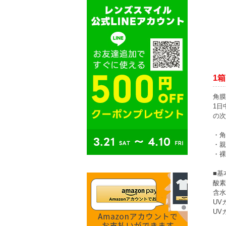
1箱
角膜
1日
の次
・角
・親
・裸
■基
酸素
含水
UV
UV