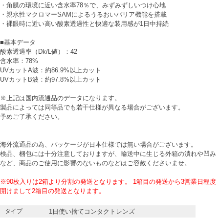
・角膜の環境に近い含水率78％で、みずみずしいつけ心地
・親水性マクロマーSAMによるうるおいバリア機能を搭載
・裸眼時に近い高い酸素透過性と快適な装用感が1日中持続
■基本データ
酸素透過率（Dk/L値）：42
含水率：78%
UVカットA波：約86.9%以上カット
UVカットB波：約97.8%以上カット
※上記は国内流通品のデータになります。
製品によっては同等品でも若干仕様が異なる場合がございます。
予めご了承ください。
海外流通品の為、パッケージが日本仕様では無い場合がございます。
検品、梱包には十分注意しておりますが、輸送中に生じる外箱の潰れや凹み
など、商品のご使用に影響のないものなどはご容赦くださいませ。
※90枚入りは2箱より分割の発送となります。 1箱目の発送から3営業日程度
開けまして2箱目の発送となります。
タイプ
1日使い捨てコンタクトレンズ