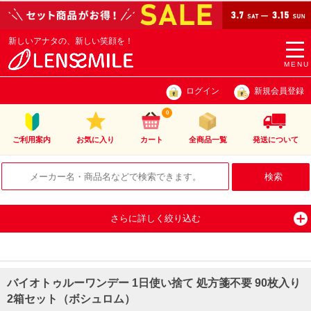
新しいアナタの、新しい笑顔を！
togg
navi
MENU
ログイン
新規会員登録
0
ご利用案内
お気に入り
カート
全商品一覧
発送について
さらに詳しく絞り込む
バイオトゥルーワンデー 1日使い捨て 処方箋不要 90枚入り
2箱セット（ボシュロム）