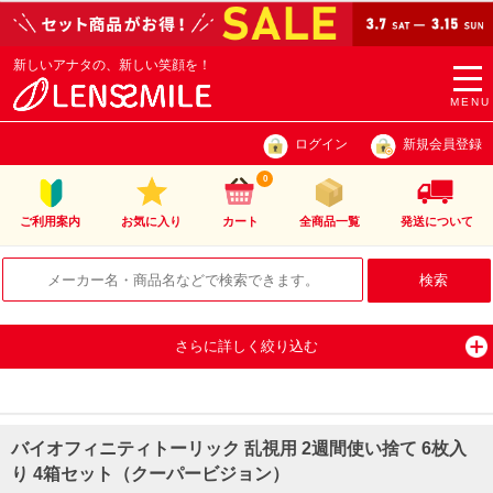
新しいアナタの、新しい笑顔を！
togg
navi
MENU
ログイン
新規会員登録
0
ご利用案内
お気に入り
カート
全商品一覧
発送について
さらに詳しく絞り込む
バイオフィニティトーリック 乱視用 2週間使い捨て 6枚入
り 4箱セット（クーパービジョン）