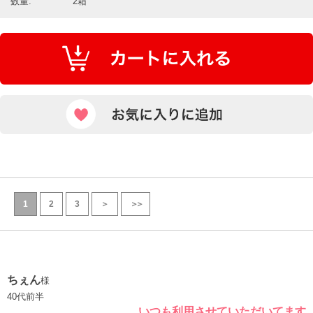
数量:
2箱
1
2
3
＞
＞＞
ちぇん
様
40代前半
いつも利用させていただいてます