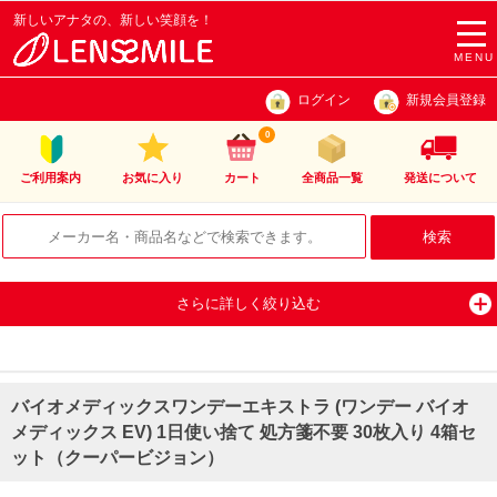
新しいアナタの、新しい笑顔を！
togg
navi
MENU
ログイン
新規会員登録
0
ご利用案内
お気に入り
カート
全商品一覧
発送について
さらに詳しく絞り込む
バイオメディックスワンデーエキストラ (ワンデー バイオ
メディックス EV) 1日使い捨て 処方箋不要 30枚入り 4箱セ
ット（クーパービジョン）